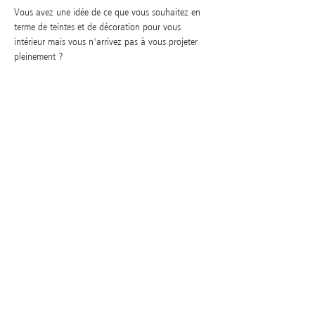
Vous avez une idée de ce que vous souhaitez en
terme de teintes et de décoration pour vous
intérieur mais vous n'arrivez pas à vous projeter
pleinement ?
La visualisation 3D vous offre en rendu photo-
réaliste à l'échelle qui vous permettra de confirmer
vos choix avant de vous lancer dans votre projet.
déroulement et
tarification
Un premier rendez-vous est organisé sur place pour
faire connaissance, découvrir les lieux et rentrer
dans le détail de votre projet. Ce premier entretien
est facturé 150 euros HT, qui seront déduits des
honoraires si nous poursuivons la collaboration. Il
permet de mettre en place un cahier des charges
précis et détaillé qui constituera la ligne directrice
assurant le bon déroulement de votre projet.